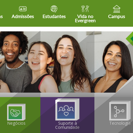
as
Admissões
Estudantes
Vida no
Campus
Evergreen
Tecnologia
Negócios
Suporte à
Comunidade