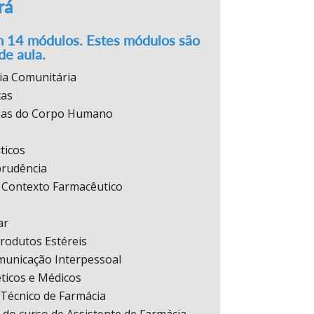
rá
m 14 módulos. Estes módulos são
de aula.
ia Comunitária
cas
mas do Corpo Humano
ticos
prudência
Contexto Farmacêutico
ar
Produtos Estéreis
unicação Interpessoal
éticos e Médicos
Técnico de Farmácia