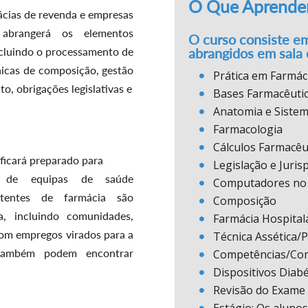
O Que Aprende
ácias de revenda e empresas
 abrangerá os elementos
O curso consiste e
ncluindo o processamento de
abrangidos em sala 
nicas de composição, gestão
Prática em Farmác
o, obrigações legislativas e
Bases Farmacêuti
Anatomia e Siste
Farmacologia
Cálculos Farmacêu
ficará preparado para
Legislação e Juris
s de equipas de saúde
Computadores no 
stentes de farmácia são
Composição
, incluindo comunidades,
Farmácia Hospital
 com empregos virados para a
Técnica Assética/
também podem encontrar
Competências/Com
Dispositivos Diab
Revisão do Exame 