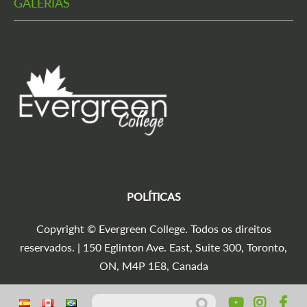
GALERIAS
POLÍTICAS
Copyright © Evergreen College. Todos os direitos
reservados. | 150 Eglinton Ave. East, Suite 300, Toronto,
ON, M4P 1E8, Canada
Pesquisar por:
Agencia Marketing Digital