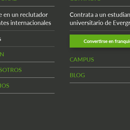
e en un reclutador
Contrata a un estudia
tes internacionales
universitario de Everg
s
Convertirse en franqui
EN
CAMPUS
SOTROS
BLOG
IOS