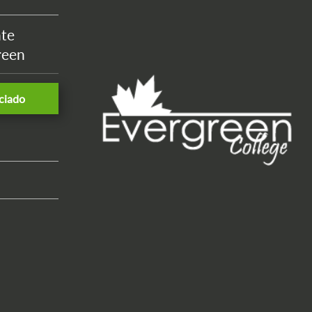
nte
reen
ciado