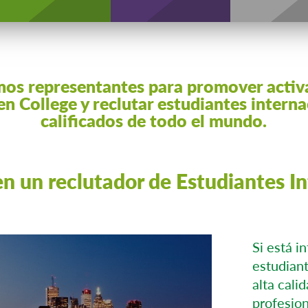
os representantes para promover acti
n College y reclutar estudiantes intern
calificados de todo el mundo.
n un reclutador de Estudiantes I
Si está i
estudian
alta cali
profesio