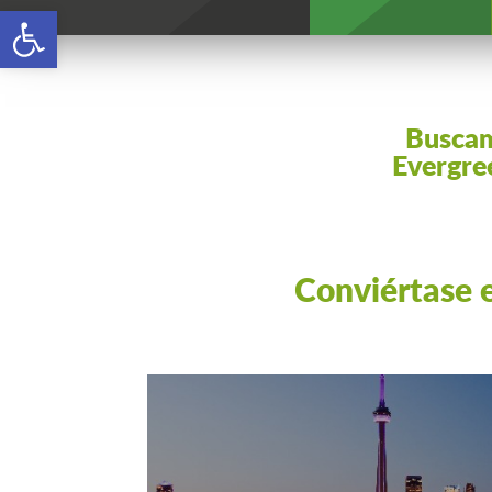
Open toolbar
Buscam
Evergree
Conviértase e