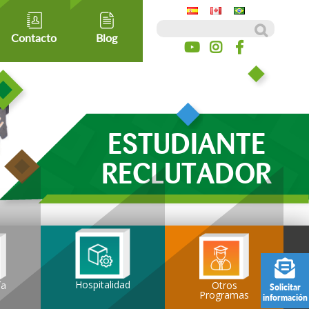
Buscar:
Contacto
Blog
ESTUDIANTE
RECLUTADOR
Hospitalidad
ía
Otros
Solicitar
Programas
información