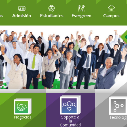
as
Admisión
Estudiantes
Evergreen
Campus
Soporte a
Negocios
Tecnolog
la
Comunidad