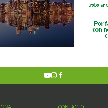
trabajar 
Por f
con n
c
IONAL
CONTACTO