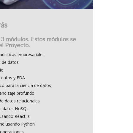
rás
13 módulos. Estos módulos se
el Proyecto.
tadísticas empresariales
a de datos
io
 datos y EDA
o para la ciencia de datos
endizaje profundo
e datos relacionales
de datos NoSQL
usando React.js
end usando Python
operaciones