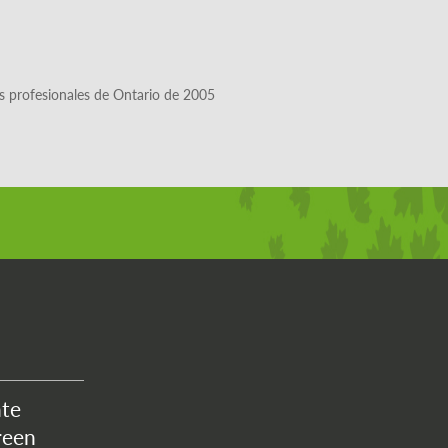
es profesionales de Ontario de 2005
nte
reen