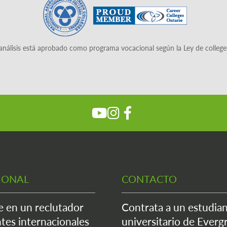
análisis está aprobado como programa vocacional según la Ley de colleg
IONAL
CONTACTO
e en un reclutador
Contrata a un estudia
tes internacionales
universitario de Everg