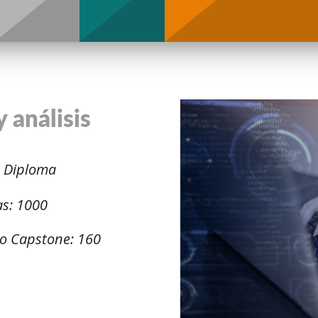
Support
 análisis
: Diploma
as: 1000
to Capstone: 160