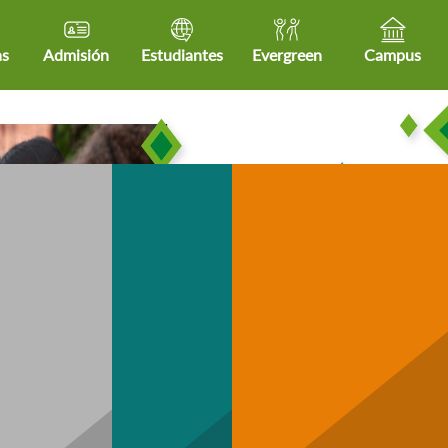
as
Admisión
Estudiantes
Evergreen
Campus
Community
hCare
Business
Technology
H