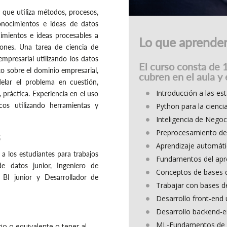
 que utiliza métodos, procesos,
conocimientos e ideas de datos
imientos e ideas procesables a
Lo que aprende
iones. Una tarea de ciencia de
mpresarial utilizando los datos
El curso consta de 
o sobre el dominio empresarial,
cubren en el aula y 
delar el problema en cuestión,
Introducción a las es
 práctica. Experiencia en el uso
cos utilizando herramientas y
Python para la cienci
Inteligencia de Negoc
Preprocesamiento de
s
Aprendizaje automátic
 a los estudiantes para trabajos
Fundamentos del apr
 de datos junior, Ingeniero de
Conceptos de bases d
e BI junior y Desarrollador de
Trabajar con bases 
Desarrollo front-end 
Desarrollo backend-
ML-Fundamentos de 
o o equivalente o tener al