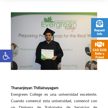
Request
Info
Open toolbar
CAD $250
Refer a
Friend
Thananjeyan Thillainayagam
Evergreen College es una universidad excelente.
Cuando comencé esta universidad, comencé con
un Diploma de Trabajador de Servicios de